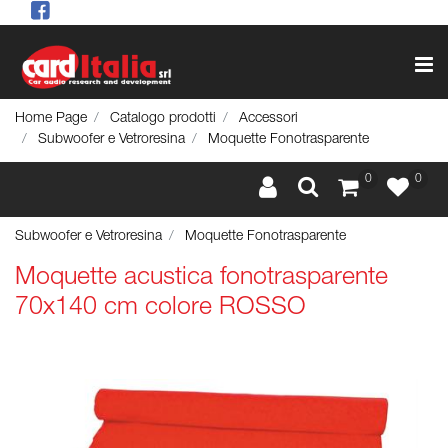
Op
Home Page
Catalogo prodotti
Accessori
Subwoofer e Vetroresina
Moquette Fonotrasparente
0
0
Subwoofer e Vetroresina
Moquette Fonotrasparente
Moquette acustica fonotrasparente
70x140 cm colore ROSSO