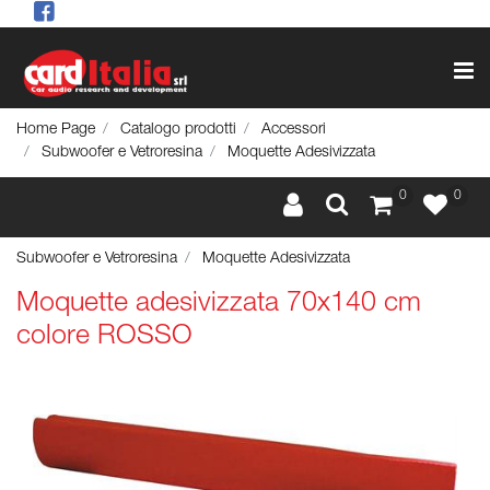
Op
Home Page
Catalogo prodotti
Accessori
Subwoofer e Vetroresina
Moquette Adesivizzata
0
0
Subwoofer e Vetroresina
Moquette Adesivizzata
Moquette adesivizzata 70x140 cm
colore ROSSO