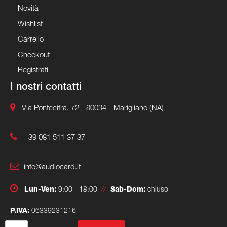
Novità
Wishlist
Carrello
Checkout
Registrati
I nostri contatti
Via Pontecitra, 72 - 80034 - Marigliano (NA)
+39 081 511 37 37
info@audiocard.it
Lun-Ven:
9:00 - 18:00
//
Sab-Dom:
chiuso
P.IVA:
06339231216
Quantità