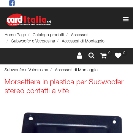
Op
Home Page
Catalogo prodotti
Accessori
Subwoofer e Vetroresina
Accessori di Montaggio
0
0
Subwoofer e Vetroresina
Accessori di Montaggio
Morsettiera in plastica per Subwoofer
stereo contatti a vite