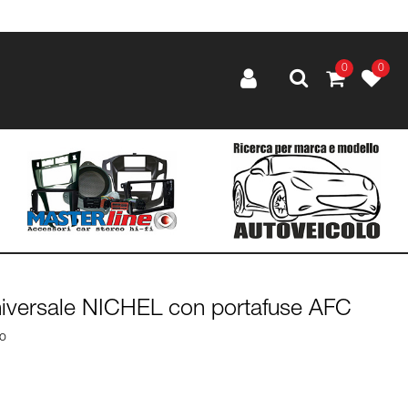
0
0
universale NICHEL con portafuse AFC
lo