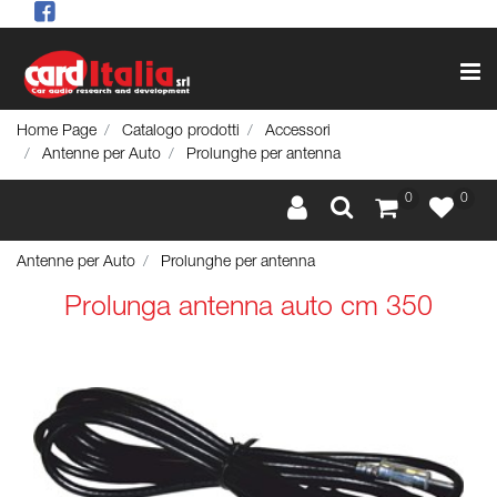
Op
Home Page
Catalogo prodotti
Accessori
Antenne per Auto
Prolunghe per antenna
0
0
Antenne per Auto
Prolunghe per antenna
Prolunga antenna auto cm 350