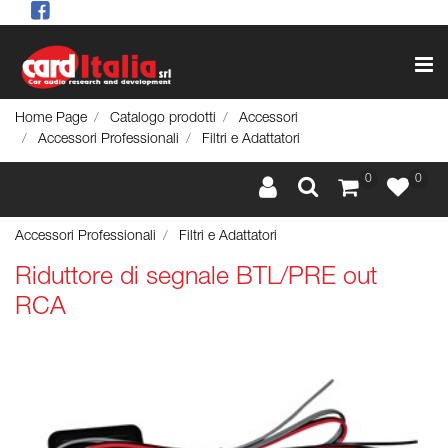
Op
Home Page
Catalogo prodotti
Accessori
Accessori Professionali
Filtri e Adattatori
0
0
Accessori Professionali
Filtri e Adattatori
Riduttore di segnale BTL/PRE out
RCA