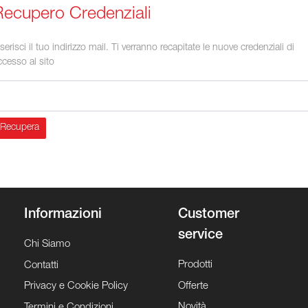
Recupero Credenziali
nserisci il tuo indirizzo mail. Ti verranno recapitate le nuove credenziali di
ccesso al sito
Recupera
Informazioni
Customer
service
Chi Siamo
Prodotti
Contatti
Offerte
Privacy e Cookie Policy
Novità
Termini e Condizioni