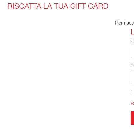
RISCATTA LA TUA GIFT CARD
Per risca
U
P
R