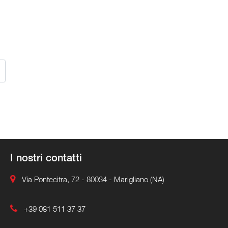
I nostri contatti
Via Pontecitra, 72 - 80034 - Marigliano (NA)
+39 081 511 37 37