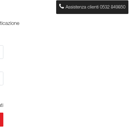
Assistenza clienti
0532 849850
nticazione
ti