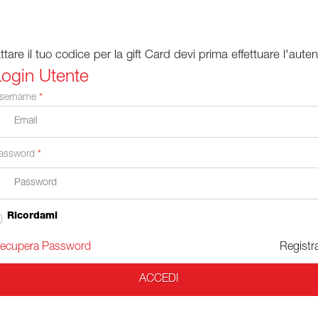
ttare il tuo codice per la gift Card devi prima effettuare l'aute
Login Utente
sername
*
assword
*
Ricordami
ecupera Password
Registra