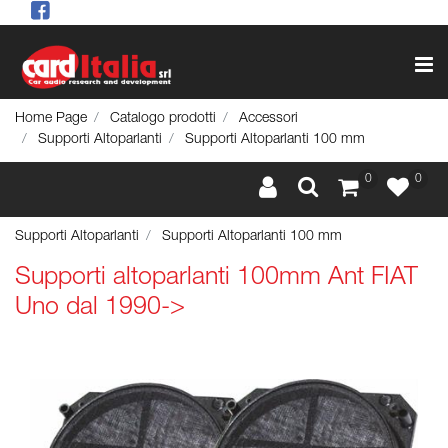
Op
Home Page
Catalogo prodotti
Accessori
Supporti Altoparlanti
Supporti Altoparlanti 100 mm
0
0
Supporti Altoparlanti
Supporti Altoparlanti 100 mm
Supporti altoparlanti 100mm Ant FIAT
Uno dal 1990->