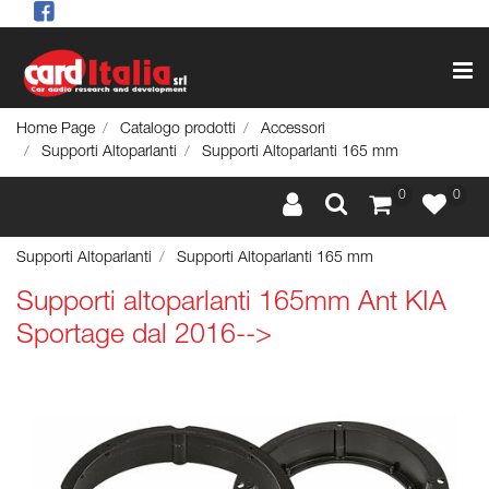
Op
Home Page
Catalogo prodotti
Accessori
Supporti Altoparlanti
Supporti Altoparlanti 165 mm
0
0
Supporti Altoparlanti
Supporti Altoparlanti 165 mm
Supporti altoparlanti 165mm Ant KIA
Sportage dal 2016-->