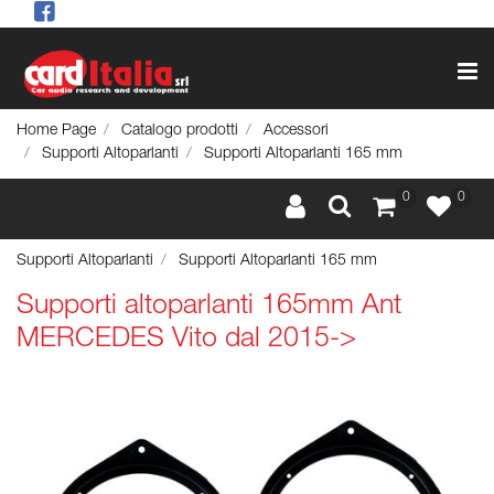
Op
Home Page
Catalogo prodotti
Accessori
Supporti Altoparlanti
Supporti Altoparlanti 165 mm
0
0
Supporti Altoparlanti
Supporti Altoparlanti 165 mm
Supporti altoparlanti 165mm Ant
MERCEDES Vito dal 2015->