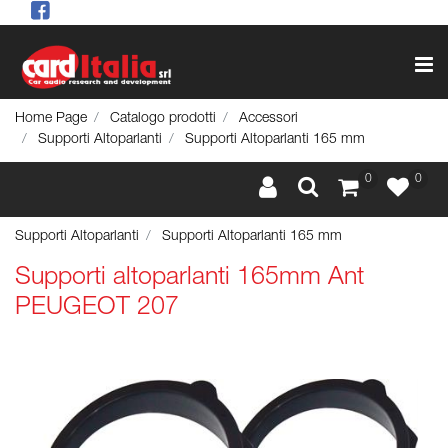
Op
Home Page
Catalogo prodotti
Accessori
Supporti Altoparlanti
Supporti Altoparlanti 165 mm
0
0
Supporti Altoparlanti
Supporti Altoparlanti 165 mm
Supporti altoparlanti 165mm Ant
PEUGEOT 207