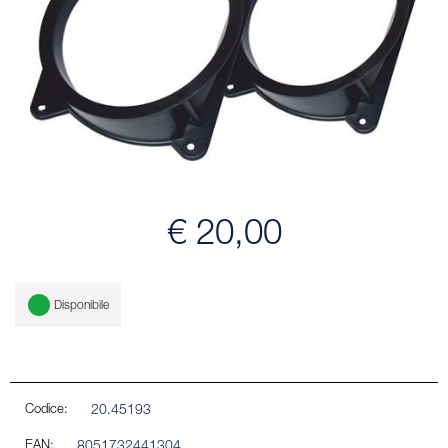
€ 20,00
Disponibile
Codice:
20.45193
EAN:
8051732441304