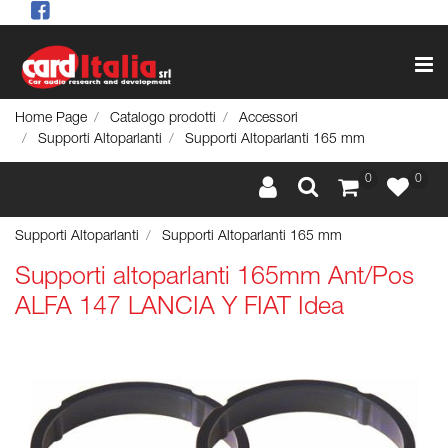
Op
Home Page
Catalogo prodotti
Accessori
Supporti Altoparlanti
Supporti Altoparlanti 165 mm
0
0
Supporti Altoparlanti
Supporti Altoparlanti 165 mm
Supporti altoparlanti 165mm Ant/Pos
ALFA 147 LANCIA Y FIAT Idea