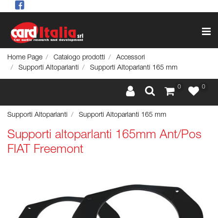
Op
Home Page
Catalogo prodotti
Accessori
Supporti Altoparlanti
Supporti Altoparlanti 165 mm
0
0
Supporti Altoparlanti
Supporti Altoparlanti 165 mm
Supporti altoparlanti 165mm Ant/Pos
FIAT Freemont