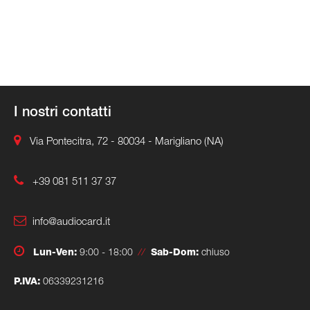
I nostri contatti
Via Pontecitra, 72 - 80034 - Marigliano (NA)
+39 081 511 37 37
info@audiocard.it
Lun-Ven:
9:00 - 18:00
//
Sab-Dom:
chiuso
P.IVA:
06339231216