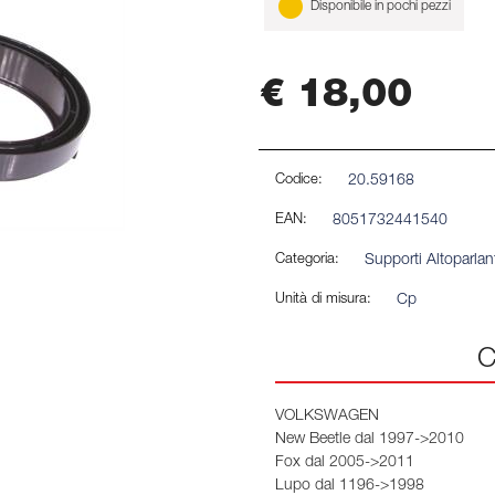
Disponibile in pochi pezzi
€ 18,00
Codice:
20.59168
EAN:
8051732441540
Categoria:
Supporti Altoparla
Unità di misura:
Cp
C
VOLKSWAGEN
New Beetle dal 1997->2010
Fox dal 2005->2011
Lupo dal 1196->1998