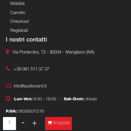
Wishlist
Carrello
Checkout
Registrati
I nostri contatti
Via Pontecitra, 72 - 80034 - Marigliano (NA)
+39 081 511 37 37
info@audiocard.it
Lun-Ven:
9:00 - 18:00
//
Sab-Dom:
chiuso
P.IVA:
06339231216
Quantità
Acquista
Powered & Designed by
Passepartout