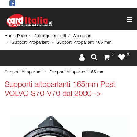
Op
Home Page
Catalogo prodotti
Accessori
Supporti Altoparlanti
Supporti Altoparlanti 165 mm
0
0
Supporti Altoparlanti
Supporti Altoparlanti 165 mm
Supporti altoparlanti 165mm Post
VOLVO S70-V70 dal 2000-->