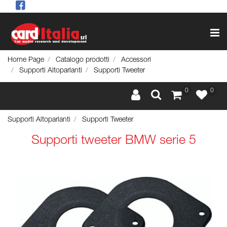
Op
Home Page
Catalogo prodotti
Accessori
Supporti Altoparlanti
Supporti Tweeter
0
0
Supporti Altoparlanti
Supporti Tweeter
Supporti tweeter BMW serie 5