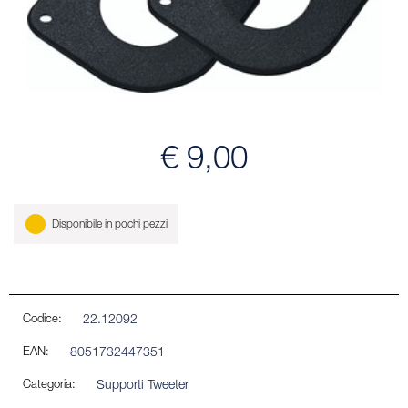
€ 9,00
Disponibile in pochi pezzi
Codice:
22.12092
EAN:
8051732447351
Categoria:
Supporti Tweeter