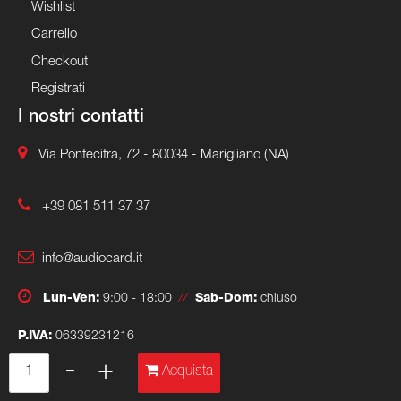
Wishlist
Carrello
Checkout
Registrati
I nostri contatti
Via Pontecitra, 72 - 80034 - Marigliano (NA)
+39 081 511 37 37
info@audiocard.it
Lun-Ven:
9:00 - 18:00
//
Sab-Dom:
chiuso
P.IVA:
06339231216
Quantità
Acquista
Powered & Designed by
Passepartout