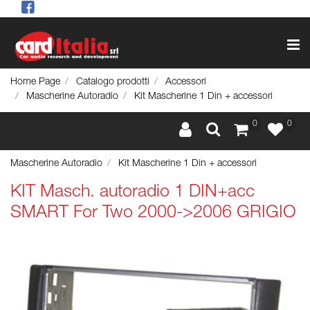
Op
Home Page
Catalogo prodotti
Accessori
Mascherine Autoradio
Kit Mascherine 1 Din + accessori
0
0
Mascherine Autoradio
Kit Mascherine 1 Din + accessori
KIT Masch. autoradio 1 DIN+acc
SMART For Two 2000->2006 GRIGIO