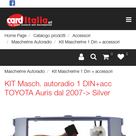
Op
Home Page
Catalogo prodotti
Accessori
Mascherine Autoradio
Kit Mascherine 1 Din + accessori
0
0
Mascherine Autoradio
Kit Mascherine 1 Din + accessori
KIT Masch. autoradio 1 DIN+acc
TOYOTA Auris dal 2007-> Silver