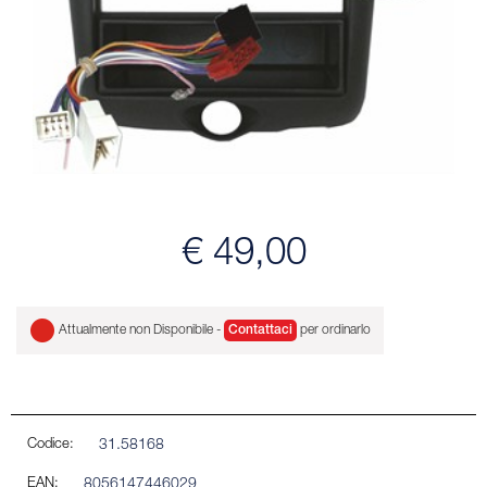
€ 49,00
Attualmente non Disponibile -
Contattaci
per ordinarlo
Codice:
31.58168
EAN:
8056147446029