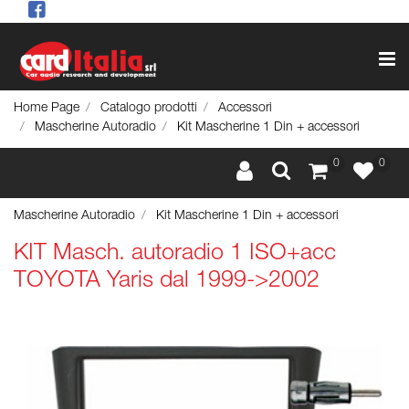
Op
Home Page
Catalogo prodotti
Accessori
Mascherine Autoradio
Kit Mascherine 1 Din + accessori
0
0
Mascherine Autoradio
Kit Mascherine 1 Din + accessori
KIT Masch. autoradio 1 ISO+acc
TOYOTA Yaris dal 1999->2002