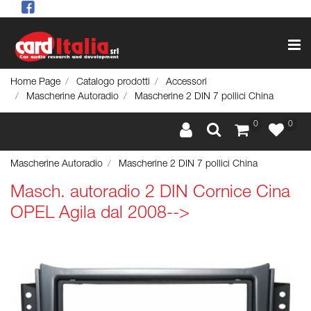
Op
Home Page
Catalogo prodotti
Accessori
Mascherine Autoradio
Mascherine 2 DIN 7 pollici China
0
0
Mascherine Autoradio
Mascherine 2 DIN 7 pollici China
Masch. autoradio 2 DIN Cornice Cina
OPEL Agila dal 2008-->